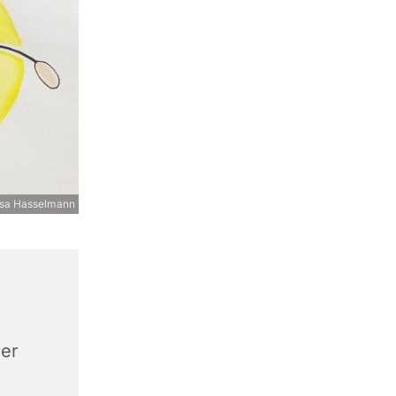
iesa Hasselmann
zer