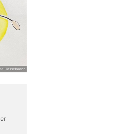
iesa Hasselmann
zer