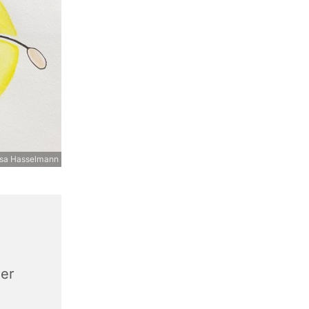
iesa Hasselmann
zer