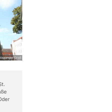
Alexander Groß
St.
aße
Oder