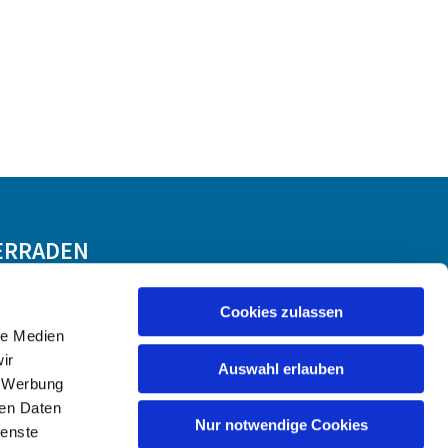
ERRADEN
Cookies zulassen
le Medien
ir
Auswahl erlauben
, Werbung
ren Daten
Nur notwendige Cookies
ienste