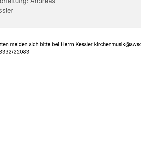
orleitung: Andreas
ssler
nten melden sich bitte bei Herrn Kessler kirchenmusik@sw
03332/22083