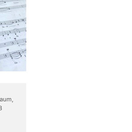
aum,
3